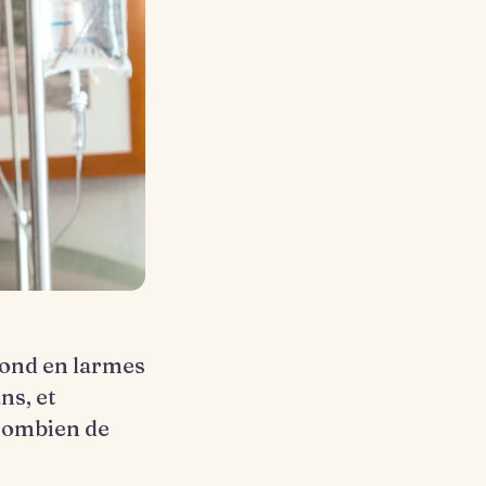
 fond en larmes
ns, et
 combien de