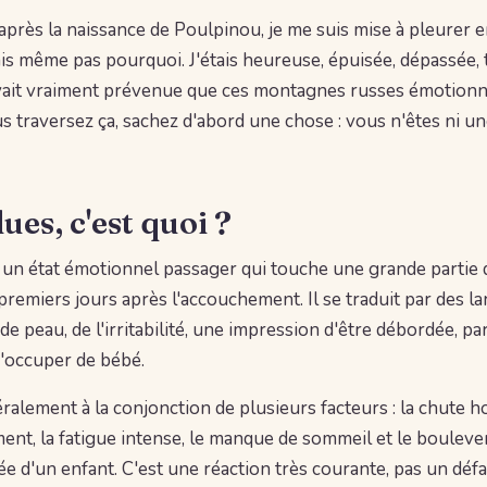
après la naissance de Poulpinou, je me suis mise à pleurer e
is même pas pourquoi. J'étais heureuse, épuisée, dépassée, to
ait vraiment prévenue que ces montagnes russes émotionnel
us traversez ça, sachez d'abord une chose : vous n'êtes ni u
ues, c'est quoi ?
 un état émotionnel passager qui touche une grande partie 
remiers jours après l'accouchement. Il se traduit par des la
r de peau, de l'irritabilité, une impression d'être débordée, p
s'occuper de bébé.
éralement à la conjonction de plusieurs facteurs : la chute 
ent, la fatigue intense, le manque de sommeil et le boulev
ée d'un enfant. C'est une réaction très courante, pas un défa