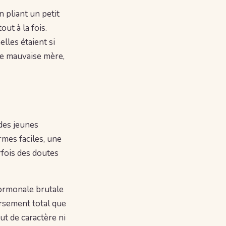
n pliant un petit
ut à la fois.
les étaient si
ne mauvaise mère,
des jeunes
rmes faciles, une
arfois des doutes
hormonale brutale
ersement total que
ut de caractère ni