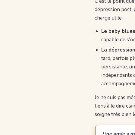
C'est le point que
dépression post-p
charge utile.
Le baby blue
capable de s'o
La dépressio
tard, parfois p
persistante, un
indépendants d
accompagnemen
Je ne suis pas méd
tiens à le dire cl
soigne très bien l
Une amie a mis