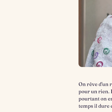
On rêve d'un r
pour un rien.
pourtant on en
temps il dure 