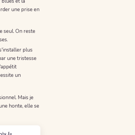
 blues et la
rder une prise en
pe seul. On reste
ses.
'installer plus
par une tristesse
'appétit
cessite un
sionnel. Mais je
 une honte, elle se
ès la