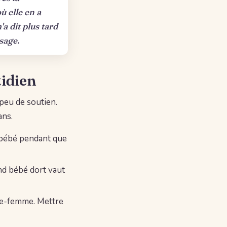
ù elle en a
a dit plus tard
ssage.
idien
peu de soutien.
ans.
r bébé pendant que
and bébé dort vaut
age-femme. Mettre