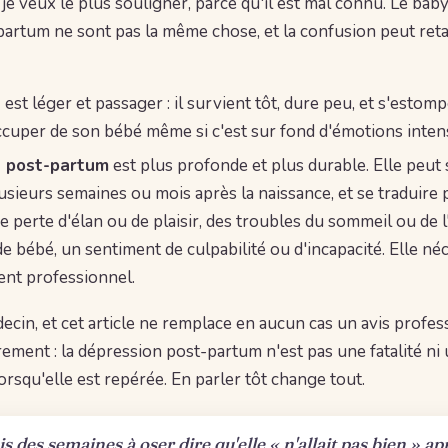
 je veux le plus souligner, parce qu'il est mal connu. Le baby
artum ne sont pas la même chose, et la confusion peut reta
s
est léger et passager : il survient tôt, dure peu, et s'estom
ccuper de son bébé même si c'est sur fond d'émotions inten
n post-partum
est plus profonde et plus durable. Elle peut s
lusieurs semaines ou mois après la naissance, et se traduire 
e perte d'élan ou de plaisir, des troubles du sommeil ou de l
e bébé, un sentiment de culpabilité ou d'incapacité. Elle né
t professionnel.
ecin, et cet article ne remplace en aucun cas un avis profes
airement : la dépression post-partum n'est pas une fatalité ni
orsqu'elle est repérée. En parler tôt change tout.
 des semaines à oser dire qu'elle « n'allait pas bien » apr