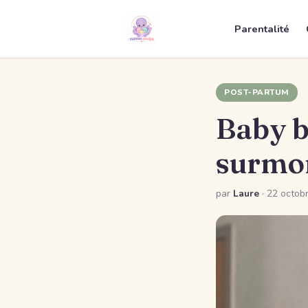
Parentalité
POST-PARTUM
Baby b
surmon
par
Laure
·
22 octob